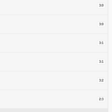
3:0
3:0
3:1
3:1
3:2
2:3