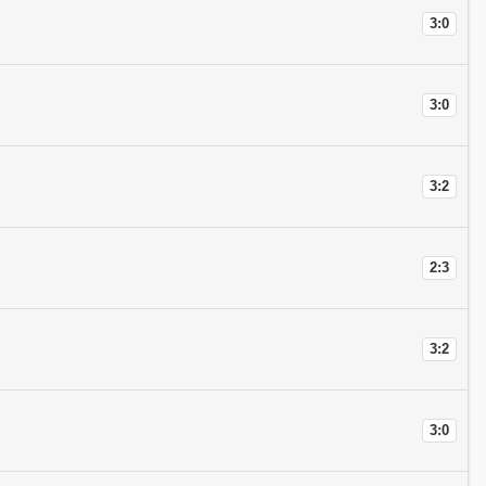
3:0
3:0
3:2
2:3
3:2
3:0