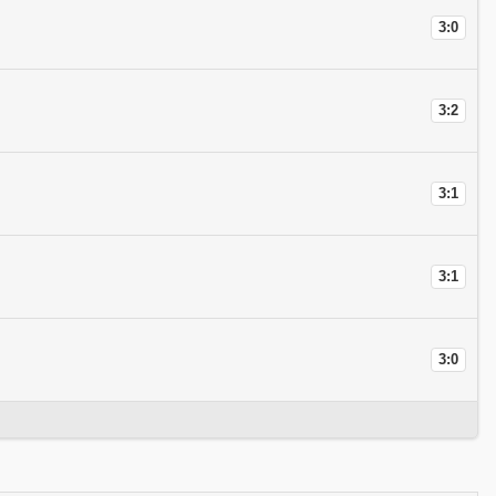
3:0
3:2
3:1
3:1
3:0