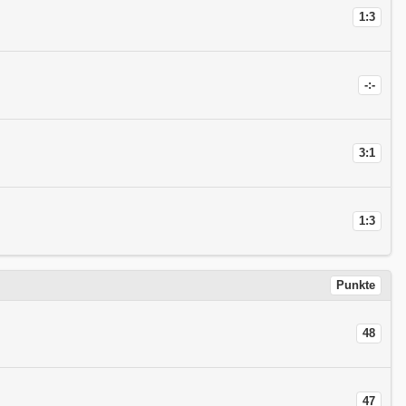
1:3
-:-
3:1
1:3
Punkte
48
47