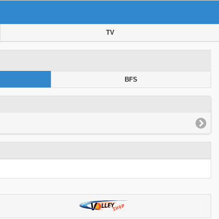
TV
BFS